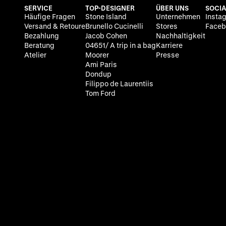
SERVICE
TOP-DESIGNER
ÜBER UNS
SOCIA
Häufige Fragen
Stone Island
Unternehmen
Insta
Versand & Retoure
Brunello Cucinelli
Stores
Faceb
Bezahlung
Jacob Cohen
Nachhaltigkeit
Beratung
04651/ A trip in a bag
Karriere
Atelier
Moorer
Presse
Ami Paris
Dondup
Filippo de Laurentiis
Tom Ford