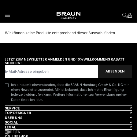
Direkt zum Inhalt
Wir können keine Produkte entsprechend dieser Auswahl finden
JETZT ZUM NEWSLETTER ANMELDEN UND 10% WILLKOMMENS RABATT
SICHERN!
E-Mail-Adresse
ABSENDEN
Ich bin damit einverstanden, dass die BRAUN Hamburg GmbH & Co. KG mir
einen Newsletter zusendet. Mir ist bekannt, dass ich meine Einwilligung
jederzeit widerrufen kann. Weitere Informationen zur Verwendung meiner
hier
Daten finde ich
.
SERVICE
TOP-DESIGNER
ÜBER UNS
SOCIAL
LEGAL
DE
|
EN
ONLINESHOP