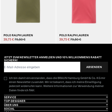
POLO RALPH LAUREN
POLO RALPH LAUREN
39,75 €
79,50 €
39,75 €
79,50 €
JETZT ZUM NEWSLETTER ANMELDEN UND 10% WILLKOMMENS RABATT
SICHERN!
E-Mail-Adresse
ABSENDEN
Ich bin damit einverstanden, dass die BRAUN Hamburg GmbH & Co. KG mir
einen Newsletter zusendet. Mir ist bekannt, dass ich meine Einwilligung
jederzeit widerrufen kann. Weitere Informationen zur Verwendung meiner
hier
Daten finde ich
.
SERVICE
TOP-DESIGNER
ÜBER UNS
SOCIAL