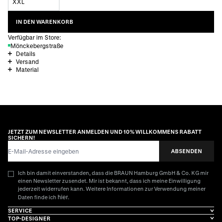
XXL
IN DEN WARENKORB
Verfügbar im Store:
Mönckebergstraße
Details
Versand
Material
JETZT ZUM NEWSLETTER ANMELDEN UND 10% WILLKOMMENS RABATT
SICHERN!
E-Mail-Adresse
ABSENDEN
Ich bin damit einverstanden, dass die BRAUN Hamburg GmbH & Co. KG mir
einen Newsletter zusendet. Mir ist bekannt, dass ich meine Einwilligung
jederzeit widerrufen kann. Weitere Informationen zur Verwendung meiner
hier
Daten finde ich
.
SERVICE
TOP-DESIGNER