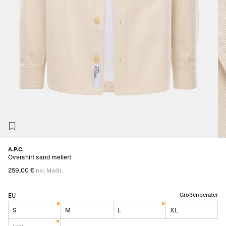
A.P.C.
Overshirt sand meliert
259,00 €
inkl. MwSt.
Größenberater
EU
S
M
L
XL