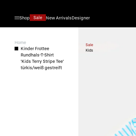
Direkt zum Inhalt
Sale
Shop
New Arrivals
Designer
View larger image
Home
Sale
Kinder Frottee
Kids
Rundhals-T-Shirt
'Kids Terry Stripe Tee'
türkis/weiß gestreift