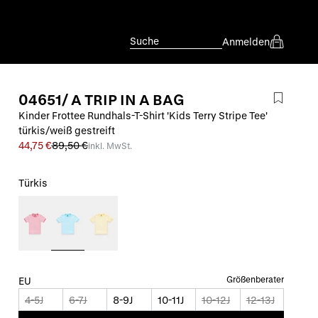
Suche
Anmelden
04651/ A TRIP IN A BAG
Kinder Frottee Rundhals-T-Shirt 'Kids Terry Stripe Tee'
türkis/weiß gestreift
44,75 €
89,50 €
inkl. MwSt.
Türkis
Größenberater
EU
4-5J
6-7J
8-9J
10-11J
10-12J
12-13J