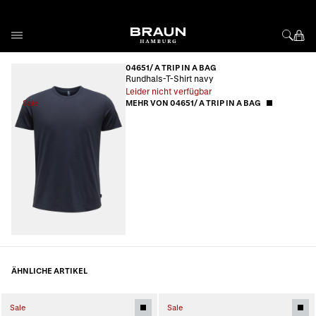
Direkt zum Inhalt
04651/ A TRIP IN A BAG
Rundhals-T-Shirt navy
Leider nicht verfügbar
Sale
MEHR VON 04651/ A TRIP IN A BAG
ÄHNLICHE ARTIKEL
Sale
Sale