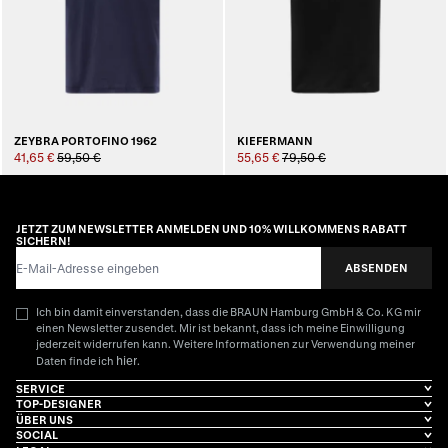
ZEYBRA PORTOFINO 1962
KIEFERMANN
41,65 €
59,50 €
55,65 €
79,50 €
JETZT ZUM NEWSLETTER ANMELDEN UND 10% WILLKOMMENS RABATT
SICHERN!
E-Mail-Adresse
ABSENDEN
Ich bin damit einverstanden, dass die BRAUN Hamburg GmbH & Co. KG mir
einen Newsletter zusendet. Mir ist bekannt, dass ich meine Einwilligung
jederzeit widerrufen kann. Weitere Informationen zur Verwendung meiner
hier
Daten finde ich
.
SERVICE
TOP-DESIGNER
ÜBER UNS
SOCIAL