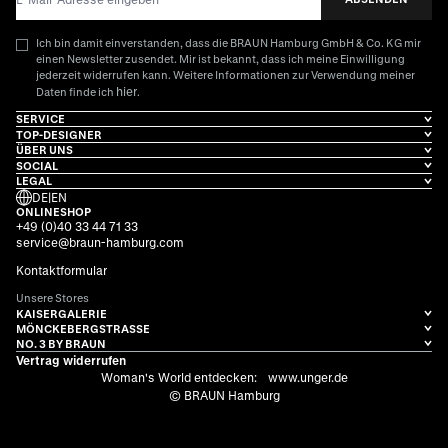
Ich bin damit einverstanden, dass die BRAUN Hamburg GmbH & Co. KG mir
einen Newsletter zusendet. Mir ist bekannt, dass ich meine Einwilligung
jederzeit widerrufen kann. Weitere Informationen zur Verwendung meiner
hier
Daten finde ich
.
SERVICE
TOP-DESIGNER
ÜBER UNS
SOCIAL
LEGAL
DE
|
EN
ONLINESHOP
+49 (0)40 33 44 71 33
service@braun-hamburg.com
Kontaktformular
Unsere Stores
KAISERGALERIE
MÖNCKEBERGSTRASSE
NO. 3 BY BRAUN
Vertrag widerrufen
Woman's World entdecken:
www.unger.de
© BRAUN Hamburg