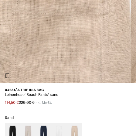
04651/ A TRIP IN A BAG
Leinenhose 'Beach Pants' sand
114,50 €
229,00 €
inkl. MwSt.
Sand