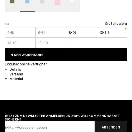
Größenberater
EU
4-5J
6-7J
8-9J
10-11J
10-12J
12-13J
IN DEN WARENKORB
Exklusiv online verfügbar
Details
Versand
Material
JETZT ZUM NEWSLETTER ANMELDEN UND 10% WILLKOMMENS RABATT
SICHERN!
E-Mail-Adresse
ABSENDEN