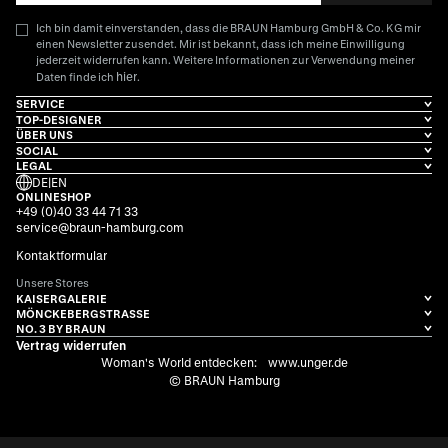
Ich bin damit einverstanden, dass die BRAUN Hamburg GmbH & Co. KG mir
einen Newsletter zusendet. Mir ist bekannt, dass ich meine Einwilligung
jederzeit widerrufen kann. Weitere Informationen zur Verwendung meiner
hier
Daten finde ich
.
SERVICE
TOP-DESIGNER
ÜBER UNS
SOCIAL
LEGAL
DE
|
EN
ONLINESHOP
+49 (0)40 33 44 71 33
service@braun-hamburg.com
Kontaktformular
Unsere Stores
KAISERGALERIE
MÖNCKEBERGSTRASSE
NO. 3 BY BRAUN
Vertrag widerrufen
Woman's World entdecken:
www.unger.de
© BRAUN Hamburg