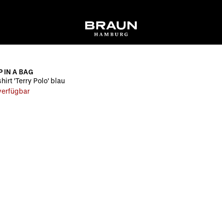
P IN A BAG
hirt 'Terry Polo' blau
 verfügbar