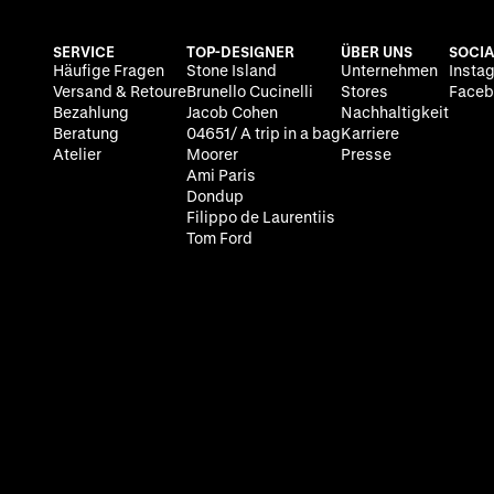
SERVICE
TOP-DESIGNER
ÜBER UNS
SOCIA
Häufige Fragen
Stone Island
Unternehmen
Insta
Versand & Retoure
Brunello Cucinelli
Stores
Faceb
Bezahlung
Jacob Cohen
Nachhaltigkeit
Beratung
04651/ A trip in a bag
Karriere
Atelier
Moorer
Presse
Ami Paris
Dondup
Filippo de Laurentiis
Tom Ford