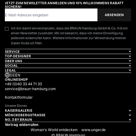
JETZT ZUM NEWSLETTER ANMELDEN UND 10% WILLKOMMENS RABATT
SICHERN!
E-Mail-Adresse
ABSENDEN
Ich bin damit einverstanden, dass die BRAUN Hamburg GmbH & Co. KG mir
einen Newsletter zusendet. Mir ist bekannt, dass ich meine Einwilligung
jederzeit widerrufen kann. Weitere Informationen zur Verwendung meiner
hier
Daten finde ich
.
SERVICE
TOP-DESIGNER
ÜBER UNS
SOCIAL
LEGAL
DE
|
EN
ONLINESHOP
+49 (0)40 33 44 71 33
service@braun-hamburg.com
Kontaktformular
Unsere Stores
KAISERGALERIE
MÖNCKEBERGSTRASSE
NO. 3 BY BRAUN
Vertrag widerrufen
Woman's World entdecken:
www.unger.de
© BRAUN Hamburg