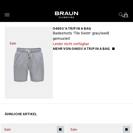
Direkt zum Inhalt
04651/ A TRIP IN A BAG
Badeshorts 'Tile Swim' grau/weiß
gemustert
Sale
Leider nicht verfügbar
MEHR VON 04651/ A TRIP IN A BAG
ÄHNLICHE ARTIKEL
Sale
Sale