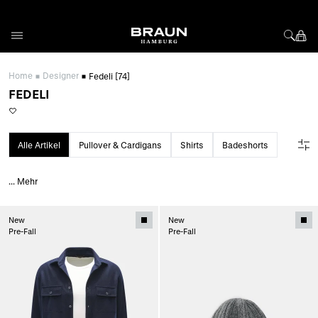
Direkt zum Inhalt
Home
Designer
Fedeli
[74]
FEDELI
Alle Artikel
Pullover & Cardigans
Shirts
Badeshorts
...
Mehr
New
New
Pre-Fall
Pre-Fall