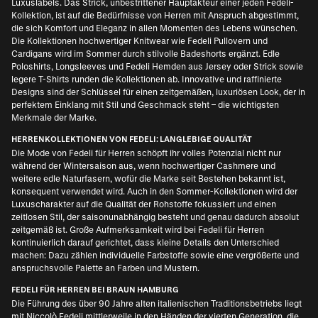
Luxuslabels. Das Strick, unbestrittener Hauptakteur einer jeden Fedeli-
Kollektion, ist auf die Bedürfnisse von Herren mit Anspruch abgestimmt,
die sich Komfort und Eleganz in allen Momenten des Lebens wünschen.
Die Kollektionen hochwertiger Knitwear wie Fedeli Pullovern und
Cardigans wird im Sommer durch stilvolle Badeshorts ergänzt. Edle
Poloshirts, Longsleeves und Fedeli Hemden aus Jersey oder Strick sowie
legere T-Shirts runden die Kollektionen ab. Innovative und raffinierte
Designs sind der Schlüssel für einen zeitgemäßen, luxuriösen Look, der in
perfektem Einklang mit Stil und Geschmack steht – die wichtigsten
Merkmale der Marke.
HERRENKOLLEKTIONEN VON FEDELI: LANGLEBIGE QUALITÄT
Die Mode von Fedeli für Herren schöpft ihr volles Potenzial nicht nur
während der Wintersaison aus, wenn hochwertiger Cashmere und
weitere edle Naturfasern, wofür die Marke seit Bestehen bekannt ist,
konsequent verwendet wird. Auch in den Sommer-Kollektionen wird der
Luxuscharakter auf die Qualität der Rohstoffe fokussiert und einen
zeitlosen Stil, der saisonunabhängig besteht und genau dadurch absolut
zeitgemäß ist. Große Aufmerksamkeit wird bei Fedeli für Herren
kontinuierlich darauf gerichtet, dass kleine Details den Unterschied
machen: Dazu zählen individuelle Farbstoffe sowie eine vergrößerte und
anspruchsvolle Palette an Farben und Mustern.
FEDELI FÜR HERREN BEI BRAUN HAMBURG
Die Führung des über 90 Jahre alten italienischen Traditionsbetriebs liegt
mit Niccolò Fedeli mittlerweile in den Händen der vierten Generation, die