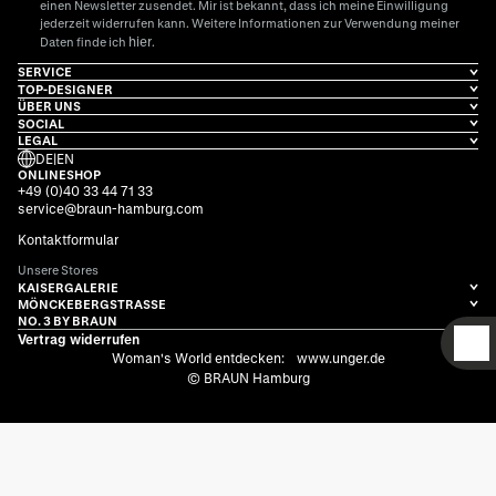
einen Newsletter zusendet. Mir ist bekannt, dass ich meine Einwilligung
jederzeit widerrufen kann. Weitere Informationen zur Verwendung meiner
hier
Daten finde ich
.
SERVICE
TOP-DESIGNER
ÜBER UNS
SOCIAL
LEGAL
DE
|
EN
ONLINESHOP
+49 (0)40 33 44 71 33
service@braun-hamburg.com
Kontaktformular
Unsere Stores
KAISERGALERIE
MÖNCKEBERGSTRASSE
NO. 3 BY BRAUN
Vertrag widerrufen
D
Woman's World entdecken:
www.unger.de
© BRAUN Hamburg