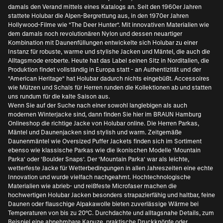
damals den Verand mittels eines Katalogs an. Seit den 1960er Jahren
stattete Holubar die Alpen-Bergrettung aus, in den 1970er Jahren
Hollywood-Filme wie "The Deer Hunter". Mit innovativen Materialien wie
dem damals noch revolutionären Nylon und dessen neuartiger
Kombination mit Daunenfüllungen entwickelte sich Holubar zu einer
Instanz für robuste, warme und stylishe Jacken und Mäntel, die auch die
Alltagsmode eroberte. Heute hat das Label seinen Sitz in Norditalien, die
Produktion findet vollständig in Europa statt - an Authentizität und der
"American Heritage" hat Holubar dadurch nichts eingebüßt. Accessoires
wie Mützen und Schals für Herren runden die Kollektionen ab und statten
uns rundum für die kalte Saison aus.
Wenn Sie auf der Suche nach einer sowohl langlebigen als auch
modernen Winterjacke sind, dann finden Sie hier im BRAUN Hamburg
Onlineshop die richtige Jacke von Holubar online. Die Herren Parkas,
Mäntel und Daunenjacken sind stylish und warm. Zeitgemäße
Daunenmäntel wie Oversized Puffer Jackets finden sich im Sortiment
ebenso wie klassische Parkas wie die ikonischen Modelle 'Mountain
Parka' oder 'Boulder Snaps'. Der 'Mountain Parka' war als leichte,
wetterfeste Jacke für Wetterbedingungen in allen Jahreszeiten eine echte
Innovation und wurde vielfach nachgeahmt. Hochtechnologische
Materialien wie abrieb- und reißfeste Microfaser machen die
hochwertigen Holubar Jacken besonders strapazierfähig und haltbar, feine
Daunen oder flauschige Alpakawolle bieten zuverlässige Wärme bei
Temperaturen von bis zu 20°C. Durchdachte und alltagsnahe Details, zum
Beispiel eine abnehmbare Kapuze, praktische Druckknöpfe oder