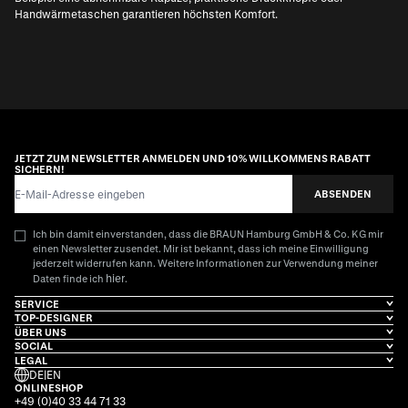
Handwärmetaschen garantieren höchsten Komfort.
JETZT ZUM NEWSLETTER ANMELDEN UND 10% WILLKOMMENS RABATT
SICHERN!
E-Mail-Adresse
ABSENDEN
Ich bin damit einverstanden, dass die BRAUN Hamburg GmbH & Co. KG mir
einen Newsletter zusendet. Mir ist bekannt, dass ich meine Einwilligung
jederzeit widerrufen kann. Weitere Informationen zur Verwendung meiner
hier
Daten finde ich
.
SERVICE
TOP-DESIGNER
ÜBER UNS
SOCIAL
LEGAL
DE
|
EN
ONLINESHOP
+49 (0)40 33 44 71 33