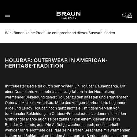
Direkt zum Inhalt
Wir können keine Produkte entsprechend dieser Auswahl finden
HOLUBAR: OUTERWEAR IN AMERICAN-
HERITAGE-TRADITION
Ihr treuester Begleiter durch den Winter: Ein Holubar Daunenparka. Mit
einer Geschichte von mehr als siebzig Jahren in der Herstellung
wärmender Bekleidung gehört Holubar zu den ältesten und erfahrensten
Outerwear-Labels Amerikas. Mitte des vorigen Jahrhunderts begannen
Alice und LeRoy Holubar, noch ganz inoffiziell, mit dem Verkauf von
funktionaler Bekleidung an Outdoor-Enthusiasten (zu denen die beiden
Gründer der Marke auch selbst zählten) von einem kleinen Keller in
Boulder, Colorado, aus. Die Aufträge wuchsen rasch, und innerhalb
weniger Jahre eröffnete das Paar seine ersten Geschäfte mit wärmenden
Jacken und Schlafsäcken für den Alpinsport, außerdem boten sie schon