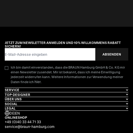
JETZT ZUM NEWSLETTER ANMELDEN UND 10% WILLKOMMENS RABATT
SICHERN!
E-Mail-Adresse
ABSENDEN
Ich bin damit einverstanden, dass die BRAUN Hamburg GmbH & Co. KG mir
einen Newsletter zusendet. Mir ist bekannt, dass ich meine Einwilligung
jederzeit widerrufen kann. Weitere Informationen zur Verwendung meiner
hier
Daten finde ich
.
SERVICE
TOP-DESIGNER
ÜBER UNS
SOCIAL
LEGAL
DE
|
EN
ONLINESHOP
+49 (0)40 33 44 71 33
service@braun-hamburg.com