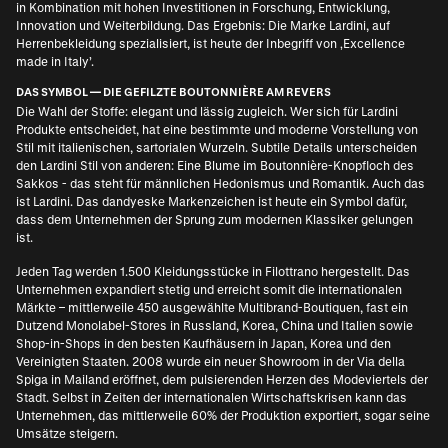
in Kombination mit hohen Investitionen in Forschung, Entwicklung,
Innovation und Weiterbildung. Das Ergebnis: Die Marke Lardini, auf
Herrenbekleidung spezialisiert, ist heute der Inbegriff von ‚Excellence
made in Italy’.
DAS SYMBOL — DIE GEFILZTE BOUTONNIÈRE AM REVERS
Die Wahl der Stoffe: elegant und lässig zugleich. Wer sich für Lardini
Produkte entscheidet, hat eine bestimmte und moderne Vorstellung von
Stil mit italienischen, sartorialen Wurzeln. Subtile Details unterscheiden
den Lardini Stil von anderen: Eine Blume im Boutonnière-Knopfloch des
Sakkos - das steht für männlichen Hedonismus und Romantik. Auch das
ist Lardini. Das dandyeske Markenzeichen ist heute ein Symbol dafür,
dass dem Unternehmen der Sprung zum modernen Klassiker gelungen
ist.
Jeden Tag werden 1.500 Kleidungsstücke in Filottrano hergestellt. Das
Unternehmen expandiert stetig und erreicht somit die internationalen
Märkte – mittlerweile 450 ausgewählte Multibrand-Boutiquen, fast ein
Dutzend Monolabel-Stores in Russland, Korea, China und Italien sowie
Shop-in-Shops in den besten Kaufhäusern in Japan, Korea und den
Vereinigten Staaten. 2008 wurde ein neuer Showroom in der Via della
Spiga in Mailand eröffnet, dem pulsierenden Herzen des Modeviertels der
Stadt. Selbst in Zeiten der internationalen Wirtschaftskrisen kann das
Unternehmen, das mittlerweile 60% der Produktion exportiert, sogar seine
Umsätze steigern.