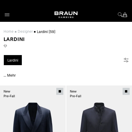
Direkt zum Inhalt
Home
Designer
Lardini
[59]
LARDINI
Lardini
...
Mehr
New
New
Pre-Fall
Pre-Fall