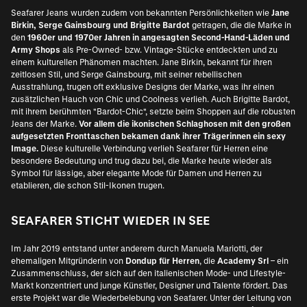
Seafarer Jeans wurden zudem von bekannten Persönlichkeiten wie
Jane
Birkin, Serge Gainsbourg und Brigitte Bardot
getragen, die die Marke in
den
1960er und 1970er Jahren in angesagten Second-Hand-Läden und
Army Shops
als Pre-Owned- bzw. Vintage-Stücke entdeckten und zu
einem kulturellen Phänomen machten. Jane Birkin, bekannt für ihren
zeitlosen Stil, und Serge Gainsbourg, mit seiner rebellischen
Ausstrahlung, trugen oft exklusive Designs der Marke, was ihr einen
zusätzlichen Hauch von Chic und Coolness verlieh. Auch Brigitte Bardot,
mit ihrem berühmten "Bardot-Chic", setzte beim Shoppen auf die robusten
Jeans der Marke.
Vor allem die ikonischen Schlaghosen mit den großen
aufgesetzten Fronttaschen bekamen dank ihrer Trägerinnen ein sexy
Image.
Diese kulturelle Verbindung verlieh Seafarer für Herren eine
besondere Bedeutung und trug dazu bei, die Marke heute wieder als
Symbol für lässige, aber elegante Mode für Damen und Herren zu
etablieren, die schon Stil-Ikonen trugen.
SEAFARER STICHT WIEDER IN SEE
Im Jahr 2019 entstand unter anderem durch Manuela Mariotti, der
ehemaligen Mitgründerin von
Dondup für Herren
, die
Academy Srl
– ein
Zusammenschluss, der sich auf den italienischen Mode- und Lifestyle-
Markt konzentriert und junge Künstler, Designer und Talente fördert. Das
erste Projekt war die Wiederbelebung von Seafarer. Unter der Leitung von