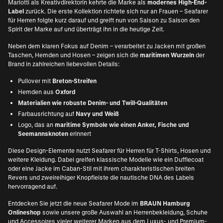
Mariotti als Kreativdirektorin kehrte die Marke als
modernes High-End-
Label
zurück. Die erste Kollektion richtete sich nur an Frauen – Seafarer
für Herren folgte kurz darauf und greift nun von Saison zu Saison den
Spirit der Marke auf und überträgt ihn in die heutige Zeit.
Neben dem klaren Fokus auf Denim – verarbeitet zu Jacken mit großen
Taschen, Hemden und Hosen – zeigen sich die
maritimen Wurzeln
der
Brand in zahlreichen liebevollen Details:
Pullover mit
Breton-Streifen
Hemden aus
Oxford
Materialien wie robuste Denim- und Twill-Qualitäten
Farbausrichtung auf
Navy und Weiß
Logo, das an
maritime Symbole wie einen Anker, Fische und
Seemannsknoten
erinnert
Diese Design-Elemente nutzt Seafarer für Herren für T-Shirts, Hosen und
weitere Kleidung. Dabei greifen klassische Modelle wie ein Dufflecoat
oder eine Jacke im Caban-Stil mit ihrem charakteristischen breiten
Revers und zweireihiger Knopfleiste die nautische DNA des Labels
hervorragend auf.
Entdecken Sie jetzt die neue Seafarer Mode im
BRAUN Hamburg
Onlineshop
sowie unsere große Auswahl an Herrenbekleidung, Schuhe
und Accessoires vieler weiterer Marken aus dem Luxus- und Premium-