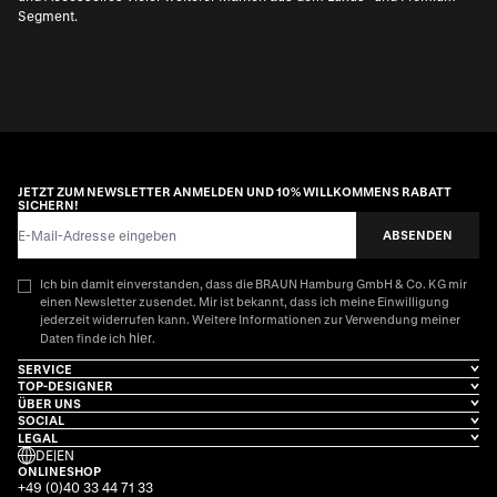
Segment.
JETZT ZUM NEWSLETTER ANMELDEN UND 10% WILLKOMMENS RABATT
SICHERN!
E-Mail-Adresse
ABSENDEN
Ich bin damit einverstanden, dass die BRAUN Hamburg GmbH & Co. KG mir
einen Newsletter zusendet. Mir ist bekannt, dass ich meine Einwilligung
jederzeit widerrufen kann. Weitere Informationen zur Verwendung meiner
hier
Daten finde ich
.
SERVICE
TOP-DESIGNER
ÜBER UNS
SOCIAL
LEGAL
DE
|
EN
ONLINESHOP
+49 (0)40 33 44 71 33