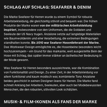
SCHLAG AUF SCHLAG: SEAFARER & DENIM
Die Marke Seafarer für Herren wurde zu einem Symbol für robuste
Arbeitsbekleidung, die gleichzeitig stilvoll und bequem war. Die frühen
Produkte der Marke waren
von der militärischen Arbeitskleidung
inspiriert
, insbesondere von den Uniformen, die die Soldaten und
Seeleute der US Navy trugen. Anzalone setzte auf langlebige Materialien
wie Baumwolldenim und eine Verarbeitung, die extremen Bedingungen
standhalten konnte.
Bis 2010 war Seafarer Hosenlieferant der Marine.
Das Workwear-Design ermöglichte es, die Hosenbeine besonders leicht
hochzukrempeln – ein Grund für das markante, weit ausgestellte Bein der
Hose mit Schlag, das später immer stärker an ästhetischer Bedeutung in
der Mode gewann.
Was Seafarer für Herren besonders auszeichnete, war die Kombination
von Funktionalität und Design. Zu einer Zeit, in der Arbeitskleidung vor
allem funktional und kaum modisch war, kombinierte Tony Anzalone
beides geschickt in seinen
Designer-Jeans für Herren
. Die Marke fand
schnell Anklang bei Arbeitern, Seeleuten, aber auch bei Modebewussten
Menschen, die den robusten, stilvollen Look schätzten.
MUSIK- & FILM-IKONEN ALS FANS DER MARKE